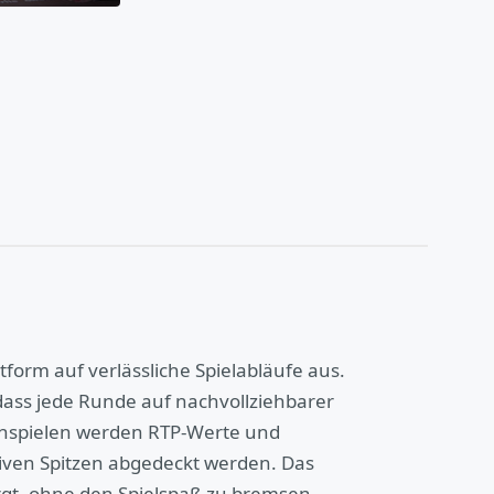
tform auf verlässliche Spielabläufe aus.
ass jede Runde auf nachvollziehbarer
atenspielen werden RTP-Werte und
ensiven Spitzen abgedeckt werden. Das
rgt, ohne den Spielspaß zu bremsen.