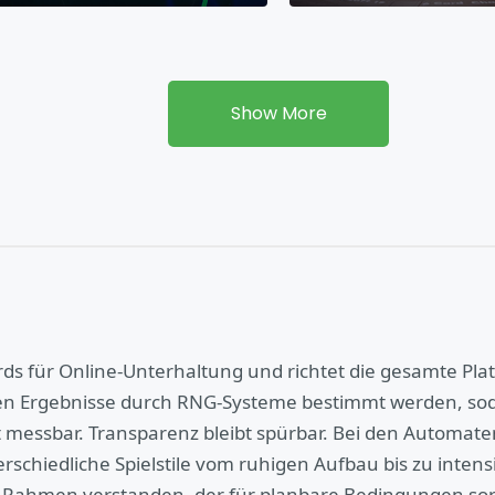
Show More
rds für Online-Unterhaltung und richtet die gesamte Plat
ren Ergebnisse durch RNG-Systeme bestimmt werden, sod
eibt messbar. Transparenz bleibt spürbar. Bei den Autom
unterschiedliche Spielstile vom ruhigen Aufbau bis zu int
er Rahmen verstanden, der für planbare Bedingungen so